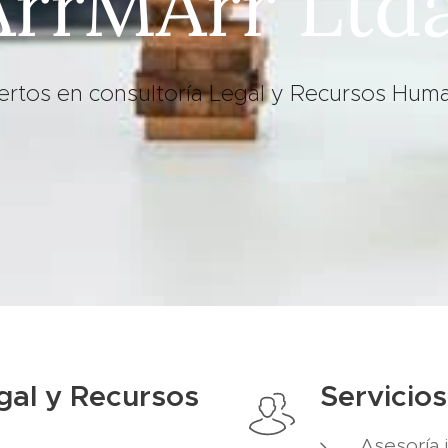
ArrMArr Ltda
ertos en consultoría Legal y Recursos Hum
gal y Recursos
Servicios
Asesoría j