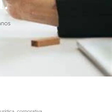
.
anos
urídica, corporativa,